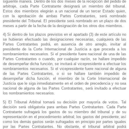
siguiente manera. Dentro de los dos meses de la recepción del pedido de
arbitraje, cada Parte Contratante designará un miembro del tribunal.
Estos dos miembros elegirán a un nacional de un tercer Estado quien,
con la aprobación de ambas Partes Contratantes, será nombrado
presidente del Tribunal. El presidente será nombrado en un plazo de dos
meses a partir de la fecha de la designación de los otros dos miembros.
4) Si dentro de los plazos previstos en el apartado (3) de este artículo no
se hubieran efectuado las designaciones necesarias, cualquiera de las
Partes Contratantes podrá, en ausencia de otro arreglo, invitar al
presidente de
la Corte Internacional
de Justicia a que proceda a los
nombramientos necesarios. Si el presidente fuere nacional de una de las
Partes Contratantes o cuando, por cualquier razón, se hallare impedido
de desempeñar dicha función, se invitará al vicepresidente a efectuar los
nombramientos necesarios. Si el vicepresidente fuere nacional de alguna
de las Partes Contratantes, o si se hallare también impedido de
desempeñar dicha función, el miembro de
la Corte Internacional
de
Justicia que le siga inmediatamente en el orden de precedencia y no sea
nacional de alguna de las Partes Contratantes, será invitado a efectuar
los nombramientos necesarios.
5) El Tribunal Arbitral tomará su decisión por mayoría de votos. Tal
decisión será obligatoria para ambas Partes Contratantes. Cada Parte
Contratante sufragará los gastos de su miembro del tribunal y de su
representación en el procedimiento arbitral; los gastos del presidente, así
como los demás gastos serán sufragados en principio por partes iguales
por las Partes Contratantes. No obstante, el tribunal arbitral podrá