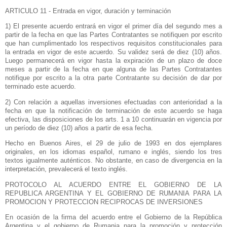
ARTICULO 11 - Entrada en vigor, duración y terminación
1) El presente acuerdo entrará en vigor el primer día del segundo mes a
partir de la fecha en que las Partes Contratantes se notifiquen por escrito
que han cumplimentado los respectivos requisitos constitucionales para
la entrada en vigor de este acuerdo. Su validez será de diez (10) años.
Luego permanecerá en vigor hasta la expiración de un plazo de doce
meses a partir de la fecha en que alguna de las Partes Contratantes
notifique por escrito a la otra parte Contratante su decisión de dar por
terminado este acuerdo.
2) Con relación a aquellas inversiones efectuadas con anterioridad a la
fecha en que la notificación de terminación de este acuerdo se haga
efectiva, las disposiciones de los arts.
1 a
10 continuarán en vigencia por
un período de diez (10) años a partir de esa fecha.
Hecho en Buenos Aires, el 29 de julio de 1993 en dos ejemplares
originales, en los idiomas español, rumano e inglés, siendo los tres
textos igualmente auténticos. No obstante, en caso de divergencia en la
interpretación, prevalecerá el texto inglés.
PROTOCOLO AL ACUERDO ENTRE EL GOBIERNO DE
LA
REPUBLICA ARGENTINA
Y EL GOBIERNO DE RUMANIA PARA
LA
PROMOCION Y
PROTECCION RECIPROCAS DE INVERSIONES
En ocasión de la firma del acuerdo entre el Gobierno de
la República
Argentina
y el gobierno de Rumania para la promoción y protección