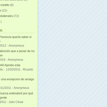
 credito
(6)
e
(21)
ilaterales
(72)
1)
os
Florencia quería saber si
ó
/2012
- Anonymous
atención que a pesar de no
se
2018
- Anonymous
840 Aprobo esta
ón.
- 12/20/2011
- Ricardo
una excepcion de arraigo
i
5/11/2011
- Anonymous
(nunca entenderé por qué
 gente
/2011
- Julio César