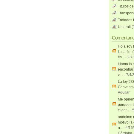
Titulos de
Transport
Tratados b
Unidroit
(
Comentari
Hola soy 
Italia firm
es...
- 2/7
Llama la 
encontrar
vi...
- 7/4/
La ley 23
Convenci
Aguilar
Me opnen 
porque m
client...
- 
anónimo 
motivo la
n...
- 4/16
Córdoba