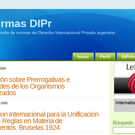
rmas DIPr
dio de normas de Derecho Internacional Privado argentino
Inicio
Perfil
DIPrAr
 2008
ón sobre Prerrogativas e
des de los Organismos
izados
e 2008
n Internacional para la Unificacion
s Reglas en Materia de
Búsqueda
entos. Bruselas 1924.