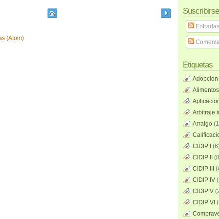
Suscribirse
Entrada
as (Atom)
Comenta
Etiquetas
Adopcion
Alimentos
Aplicacio
Arbitraje 
Arraigo
(1
Calificac
CIDIP I
(6
CIDIP II
(8
CIDIP III
(
CIDIP IV
(
CIDIP V
(
CIDIP VI
(
Compraven