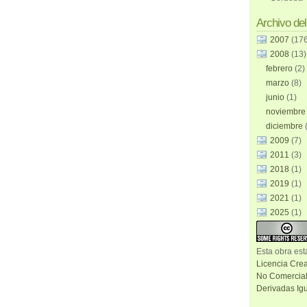
Archivo del
2007
(17
2008
(13)
febrero
(2)
marzo
(8)
junio
(1)
noviembr
diciembre
2009
(7)
2011
(3)
2018
(1)
2019
(1)
2021
(1)
2025
(1)
Esta
obra
est
Licencia Cre
No Comercial
Derivadas Igu