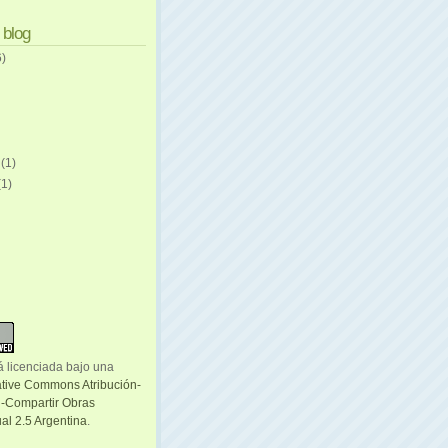
 blog
6)
e
(1)
(1)
á licenciada bajo una
ative Commons Atribución-
-Compartir Obras
al 2.5 Argentina
.