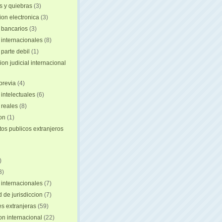
 y quiebras
(3)
ion electronica
(3)
 bancarios
(3)
 internacionales
(8)
 parte debil
(1)
on judicial internacional
previa
(4)
intelectuales
(6)
reales
(8)
ion
(1)
s publicos extranjeros
)
3)
 internacionales
(7)
 de jurisdiccion
(7)
es extranjeras
(59)
on internacional
(22)