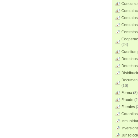
Concursos
Contratac
Contratos
Contratos
Contratos
Cooperaci
(24)
Cuestion 
Derechos 
Derechos 
Distribuc
Documento
(16)
Forma
(8)
Fraude
(2
Fuentes
(
Garantias
Inmunidad
Inversion
Jurisdicci