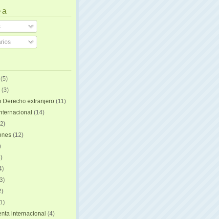
 a
s
rios
(5)
(3)
n Derecho extranjero
(11)
internacional
(14)
2)
iones
(12)
)
)
4)
3)
2)
1)
ta internacional
(4)