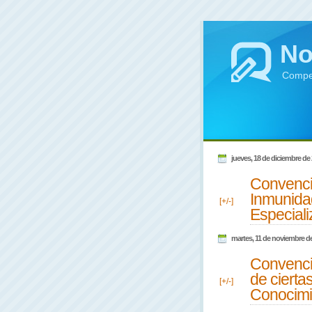
No
Compen
jueves, 18 de diciembre de
Convenci
Inmunida
[+/-]
Especial
martes, 11 de noviembre d
Convencio
de cierta
[+/-]
Conocimi