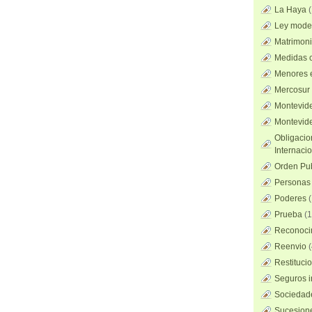
La Haya
Ley mode
Matrimoni
Medidas c
Menores 
Mercosur
Montevid
Montevid
Obligacio
Internaci
Orden Pub
Personas 
Poderes
(
Prueba
(1
Reconocim
Reenvio
(
Restituci
Seguros i
Sociedad
Sucesione