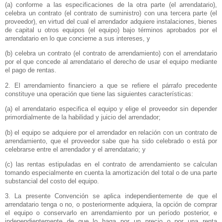
(a) conforme a las especificaciones de la otra parte (el arrendatario),
celebra un contrato (el contrato de suministro) con una tercera parte (el
proveedor), en virtud del cual el arrendador adquiere instalaciones, bienes
de capital u otros equipos (el equipo) bajo términos aprobados por el
arrendatario en lo que concierne a sus intereses, y
(b) celebra un contrato (el contrato de arrendamiento) con el arrendatario
por el que concede al arrendatario el derecho de usar el equipo mediante
el pago de rentas.
2. El arrendamiento financiero a que se refiere el párrafo precedente
constituye una operación que tiene las siguientes características:
(a) el arrendatario especifica el equipo y elige el proveedor sin depender
primordialmente de la habilidad y juicio del arrendador;
(b) el equipo se adquiere por el arrendador en relación con un contrato de
arrendamiento, que el proveedor sabe que ha sido celebrado o está por
celebrarse entre el arrendador y el arrendatario; y
(c) las rentas estipuladas en el contrato de arrendamiento se calculan
tomando especialmente en cuenta la amortización del total o de una parte
substancial del costo del equipo.
3. La presente Convención se aplica independientemente de que el
arrendatario tenga o no, o posteriormente adquiera, la opción de comprar
el equipo o conservarlo en arrendamiento por un período posterior, e
independientemente de que lo haga por un precio o por una renta