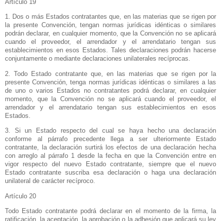
Artículo 19
1. Dos o más Estados contratantes que, en las materias que se rigen por
la presente Convención, tengan normas jurídicas idénticas o similares
podrán declarar, en cualquier momento, que
la Convención
no se aplicará
cuando el proveedor, el arrendador y el arrendatario tengan sus
establecimientos en esos Estados. Tales declaraciones podrán hacerse
conjuntamente o mediante declaraciones unilaterales recíprocas.
2. Todo Estado contratante que, en las materias que se rigen por la
presente Convención, tenga normas jurídicas idénticas o similares a las
de uno o varios Estados no contratantes podrá declarar, en cualquier
momento, que
la Convención
no se aplicará cuando el proveedor, el
arrendador y el arrendatario tengan sus establecimientos en esos
Estados.
3. Si un Estado respecto del cual se haya hecho una declaración
conforme al párrafo precedente llega a ser ulteriormente Estado
contratante, la declaración surtirá los efectos de una declaración hecha
con arreglo al párrafo 1 desde la fecha en que
la Convención
entre en
vigor respecto del nuevo Estado contratante, siempre que el nuevo
Estado contratante suscriba esa declaración o haga una declaración
unilateral de carácter recíproco.
Artículo 20
Todo Estado contratante podrá declarar en el momento de la firma, la
ratificación, la aceptación, la aprobación o la adhesión que aplicará su ley