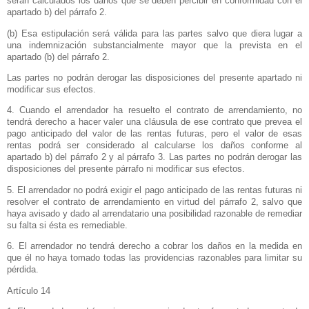
serán calculados los daños que se deben percibir en conformidad con el
apartado b) del párrafo 2.
(b) Esa estipulación será válida para las partes salvo que diera lugar a
una indemnización substancialmente mayor que la prevista en el
apartado (b) del párrafo 2.
Las partes no podrán derogar las disposiciones del presente apartado ni
modificar sus efectos.
4. Cuando el arrendador ha resuelto el contrato de arrendamiento, no
tendrá derecho a hacer valer una cláusula de ese contrato que prevea el
pago anticipado del valor de las rentas futuras, pero el valor de esas
rentas podrá ser considerado al calcularse los daños conforme al
apartado b) del párrafo 2 y al párrafo 3. Las partes no podrán derogar las
disposiciones del presente párrafo ni modificar sus efectos.
5. El arrendador no podrá exigir el pago anticipado de las rentas futuras ni
resolver el contrato de arrendamiento en virtud del párrafo 2, salvo que
haya avisado y dado al arrendatario una posibilidad razonable de remediar
su falta si ésta es remediable.
6. El arrendador no tendrá derecho a cobrar los daños en la medida en
que él no haya tomado todas las providencias razonables para limitar su
pérdida.
Artículo 14