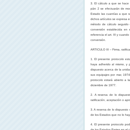
3. El cálculo a que se hace 
párr. 2 se efectuarán de mo
Estado las cuantías a que se
dichos artículos se expresa 
método de cálculo seguido d
conversión establecida en 
referencia el art. III y cuand
conversión.
ARTICULO III -- Firma, ratifi
1. El presente protocolo est
haya adherido al mismo, y pa
dispuesto acerca de la unida
sus equipajes por mar, 197
protocolo estará abierto a 
diciembre de 1977.
2. A
reserva de lo dispuesto
ratificación, aceptación o ap
3. A
reserva de lo dispuesto e
de los Estados que no lo hay
4. El presente protocolo pod
de los Estados Partes en el 