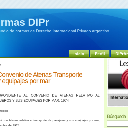
rmas DIPr
dio de normas de Derecho Internacional Privado argentino
Inicio
Perfil
DIPrAr
7
 Convenio de Atenas Transporte
y equipajes por mar
PONDIENTE AL CONVENIO DE ATENAS RELATIVO AL
EROS Y SUS EQUIPAJES POR MAR, 1974
otocolo
Búsqueda
o de Atenas relativo al transporte de pasajeros y sus equipajes por mar,
iembre de 1974.