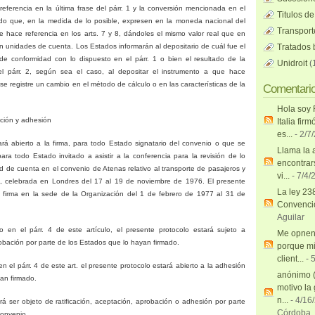
referencia en la última frase del párr. 1 y la conversión mencionada en el
Titulos de
do que, en la medida de lo posible, expresen en la moneda nacional del
Transport
 hace referencia en los arts. 7 y 8, dándoles el mismo valor real que en
en unidades de cuenta. Los Estados informarán al depositario de cuál fue el
Tratados b
e conformidad con lo dispuesto en el párr. 1 o bien el resultado de la
Unidroit
(
el párr. 2, según sea el caso, al depositar el instrumento a que hace
o se registre un cambio en el método de cálculo o en las características de la
Comentari
Hola soy 
cación y adhesión
Italia firm
es...
- 2/7
ará abierto a la firma, para todo Estado signatario del convenio o que se
Llama la 
ra todo Estado invitado a asistir a la conferencia para la revisión de lo
encontrar
d de cuenta en el convenio de Atenas relativo al transporte de pasajeros y
vi...
- 7/4/
4, celebrada en Londres del 17 al 19 de noviembre de 1976. El presente
La ley 23
la firma en la sede de
la Organización
del 1 de febrero de 1977 al 31 de
Convenci
Aguilar
 en el párr. 4 de este artículo, el presente protocolo estará sujeto a
Me opnen 
robación por parte de los Estados que lo hayan firmado.
porque m
client...
- 
n el párr. 4 de este art. el presente protocolo estará abierto a la adhesión
anónimo 
an firmado.
motivo la
n...
- 4/16
rá ser objeto de ratificación, aceptación, aprobación o adhesión por parte
Córdoba
convenio.