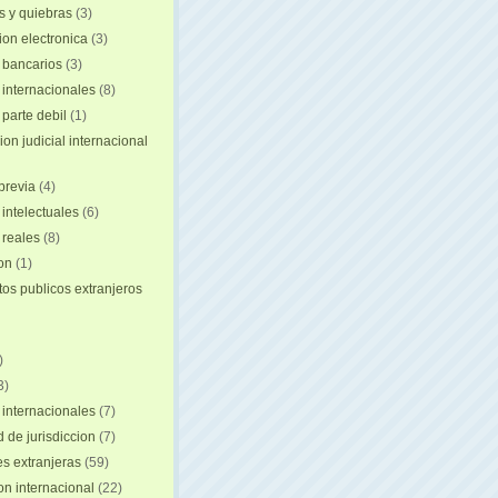
 y quiebras
(3)
ion electronica
(3)
 bancarios
(3)
 internacionales
(8)
 parte debil
(1)
on judicial internacional
previa
(4)
intelectuales
(6)
reales
(8)
ion
(1)
s publicos extranjeros
)
3)
 internacionales
(7)
 de jurisdiccion
(7)
es extranjeras
(59)
on internacional
(22)