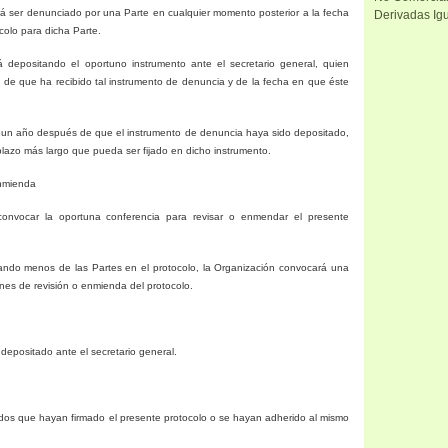
rá ser denunciado por una Parte en cualquier momento posterior a la fecha
Derivadas Igu
colo para dicha Parte.
 depositando el oportuno instrumento ante el secretario general, quien
 de que ha recibido tal instrumento de denuncia y de la fecha en que éste
o un año después de que el instrumento de denuncia haya sido depositado,
 plazo más largo que pueda ser fijado en dicho instrumento.
enmienda
onvocar la oportuna conferencia para revisar o enmendar el presente
uando menos de las Partes en el protocolo,
la Organización
convocará una
ines de revisión o enmienda del protocolo.
 depositado ante el secretario general.
ados que hayan firmado el presente protocolo o se hayan adherido al mismo