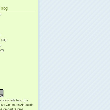
 blog
6)
)
e
(31)
6)
e
(2)
á licenciada bajo una
ative Commons Atribución-
-Compartir Obras