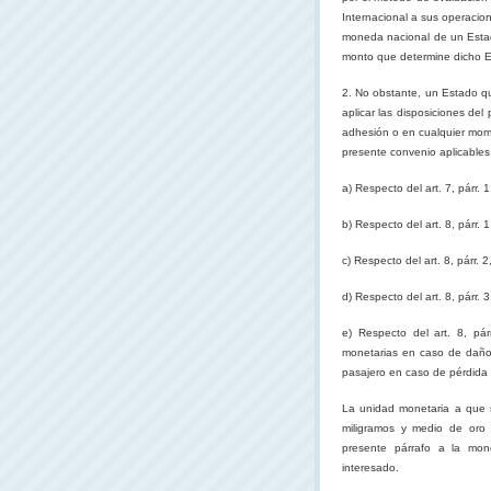
Internacional a sus operacion
moneda nacional de un Estad
monto que determine dicho E
2. No obstante, un Estado qu
aplicar las disposiciones del 
adhesión o en cualquier momen
presente convenio aplicables e
a) Respecto del art. 7, párr.
b) Respecto del art. 8, párr.
c) Respecto del art. 8, párr.
d) Respecto del art. 8, párr.
e) Respecto del art. 8, pá
monetarias en caso de daños
pasajero en caso de pérdida o
La unidad monetaria a que s
miligramos y medio de oro 
presente párrafo a la mon
interesado.