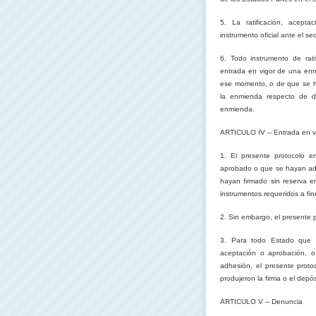
5. La ratificación, acept
instrumento oficial ante el se
6. Todo instrumento de rat
entrada en vigor de una enm
ese momento, o de que se ha
la enmienda respecto de di
enmienda.
ARTICULO IV -- Entrada en v
1. El presente protocolo e
aprobado o que se hayan adhe
hayan firmado sin reserva e
instrumentos requeridos a fin
2. Sin embargo, el presente p
3. Para todo Estado que po
aceptación o aprobación, o
adhesión, el presente proto
produjeron la firma o el depós
ARTICULO V -- Denuncia