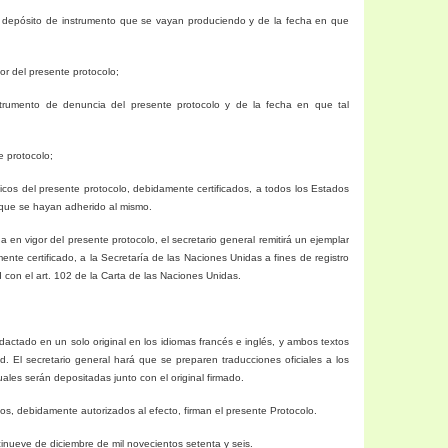
 depósito de instrumento que se vayan produciendo y de la fecha en que
gor del presente protocolo;
nstrumento de denuncia del presente protocolo y de la fecha en que tal
e protocolo;
ticos del presente protocolo, debidamente certificados, a todos los Estados
 que se hayan adherido al mismo.
a en vigor del presente protocolo, el secretario general remitirá un ejemplar
ente certificado, a
la Secretaría
de las Naciones Unidas a fines de registro
d con el art. 102 de
la Carta
de las Naciones Unidas.
dactado en un solo original en los idiomas francés e inglés, y ambos textos
d. El secretario general hará que se preparen traducciones oficiales a los
uales serán depositadas junto con el original firmado.
ptos, debidamente autorizados al efecto, firman el presente Protocolo.
inueve de diciembre de mil novecientos setenta y seis.