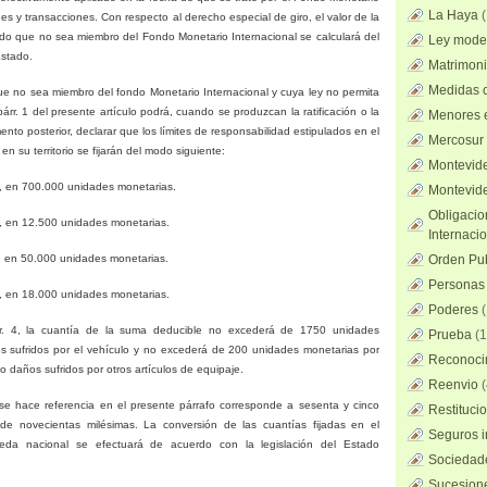
La Haya
es y transacciones. Con respecto al derecho especial de giro, el valor de la
o que no sea miembro del Fondo Monetario Internacional se calculará del
Ley mode
stado.
Matrimoni
Medidas c
e no sea miembro del fondo Monetario Internacional y cuya ley no permita
párr. 1 del presente artículo podrá, cuando se produzcan la ratificación o la
Menores 
to posterior, declarar que los límites de responsabilidad estipulados en el
Mercosur
n su territorio se fijarán del modo siguiente:
Montevid
 1, en 700.000 unidades monetarias.
Montevid
Obligacio
 1, en 12.500 unidades monetarias.
Internaci
 2, en 50.000 unidades monetarias.
Orden Pub
Personas 
 3, en 18.000 unidades monetarias.
Poderes
(
rr. 4, la cuantía de la suma deducible no excederá de 1750 unidades
Prueba
(1
 sufridos por el vehículo y no excederá de 200 unidades monetarias por
Reconocim
 daños sufridos por otros artículos de equipaje.
Reenvio
(
e hace referencia en el presente párrafo corresponde a sesenta y cinco
Restituci
de novecientas milésimas. La conversión de las cuantías fijadas en el
Seguros i
eda nacional se efectuará de acuerdo con la legislación del Estado
Sociedad
Sucesione