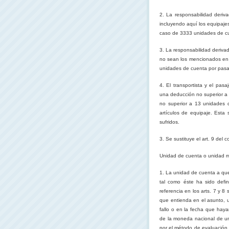
2. La responsabilidad deriva
incluyendo aquí los equipajes
caso de 3333 unidades de cue
3. La responsabilidad derivad
no sean los mencionados en l
unidades de cuenta por pasaj
4. El transportista y el pas
una deducción no superior a
no superior a 13 unidades 
artículos de equipaje. Esta
sufridos.
3. Se sustituye el art. 9 del c
Unidad de cuenta o unidad m
1. La unidad de cuenta a que
tal como éste ha sido defi
referencia en los arts. 7 y 
que entienda en el asunto, u
fallo o en la fecha que haya
de la moneda nacional de un
por el método de evaluación 