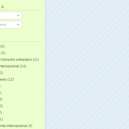
 a
s
rios
(5)
(3)
n Derecho extranjero
(11)
internacional
(14)
2)
iones
(12)
)
)
4)
3)
2)
1)
ta internacional
(4)