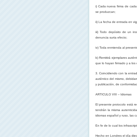
i) Cada nueva firma de cada
se produzcan;
ii) La fecha de entrada en vi
iii) Todo depósito de un i
denuncia surta efecto;
iv) Toda enmienda al present
b) Remitirá ejemplares autén
que lo hayan firmado y a los
3. Coincidiendo con la entrad
auténtico del mismo, debidam
y publicación, de conformida
ARTICULO VIII -- Idiomas
El presente protocolo está re
tendrán la misma autenticida
idiomas español y ruso, las c
En fe de lo cual los infrascri
Hecho en Londres el día diec