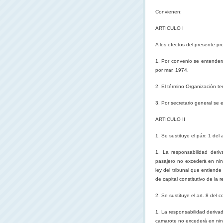
Convienen:
ARTICULO I
A los efectos del presente pr
1. Por convenio se entenderá
por mar, 1974.
2. El término Organización te
3. Por secretario general se 
ARTICULO II
1. Se sustituye el párr. 1 del 
1. La responsabilidad deriv
pasajero no excederá en nin
ley del tribunal que entiend
de capital constitutivo de la 
2. Se sustituye el art. 8 del c
1. La responsabilidad derivad
camarote no excederá en nin