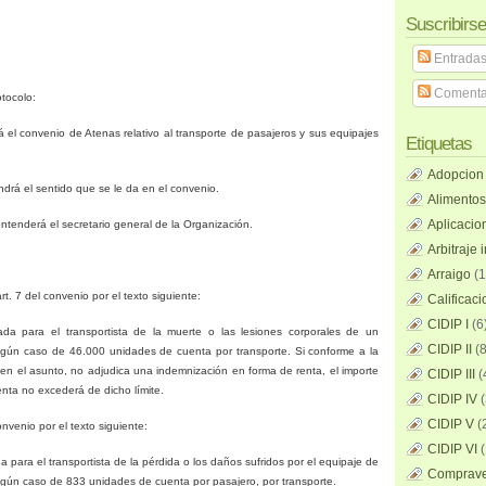
Suscribirse
Entrada
Comenta
otocolo:
 el convenio de Atenas relativo al transporte de pasajeros y sus equipajes
Etiquetas
Adopcion
ndrá el sentido que se le da en el convenio.
Alimentos
Aplicacio
entenderá el secretario general de
la Organización.
Arbitraje 
Arraigo
(1
art. 7 del convenio por el texto siguiente:
Calificac
CIDIP I
(6
ada para el transportista de la muerte o las lesiones corporales de un
CIDIP II
(8
gún caso de 46.000 unidades de cuenta por transporte. Si conforme a la
e en el asunto, no adjudica una indemnización en forma de renta, el importe
CIDIP III
(
renta no excederá de dicho límite.
CIDIP IV
(
CIDIP V
(
onvenio por el texto siguiente:
CIDIP VI
(
a para el transportista de la pérdida o los daños sufridos por el equipaje de
Compraven
gún caso de 833 unidades de cuenta por pasajero, por transporte.