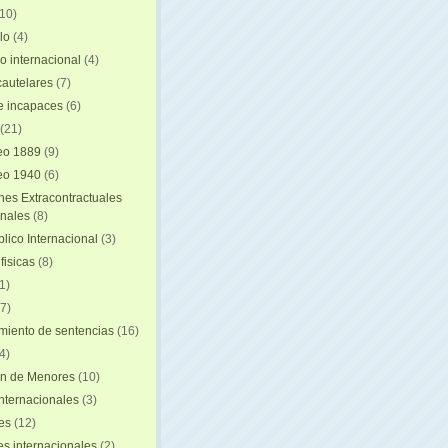
(10)
lo
(4)
o internacional
(4)
autelares
(7)
e incapaces
(6)
(21)
eo 1889
(9)
eo 1940
(6)
nes Extracontractuales
onales
(8)
lico Internacional
(3)
fisicas
(8)
1)
7)
iento de sentencias
(16)
4)
on de Menores
(10)
nternacionales
(3)
es
(12)
s internacionales
(2)