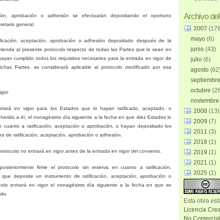
Archivo del
ación, aprobación o adhesión se efectuarán depositando el oportuno
cretario general.
2007
(17
mayo
(6)
ificación, aceptación, aprobación o adhesión depositado después de la
junio
(43)
ienda al presente protocolo respecto de todas las Partes que lo sean en
yan cumplido todos los requisitos necesarios para la entrada en vigor de
julio
(6)
chas Partes, se considerará aplicable al protocolo modificado por esa
agosto
(62
septiembr
octubre
(2
igor
noviembr
ntrará en vigor para los Estados que lo hayan ratificado, aceptado, o
2008
(13)
rido a él, el nonagésimo día siguiente a la fecha en que diez Estados lo
2009
(7)
n cuanto a ratificación, aceptación o aprobación, o hayan depositado los
2011
(3)
es de ratificación, aceptación, aprobación o adhesión.
2018
(1)
rotocolo no entrará en vigor antes de la entrada en vigor del convenio.
2019
(1)
2021
(1)
steriormente firme el protocolo sin reserva en cuanto a ratificación,
2025
(1)
 que deposite un instrumento de ratificación, aceptación, aprobación o
colo entrará en vigor el nonagésimo día siguiente a la fecha en que se
ito.
Esta
obra
est
Licencia Cre
No Comercial