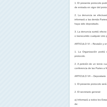
1. El presente protocolo pod
de entrada en vigor del proto
2. La denuncia se efectuará
informará a las demás Partes
haya sido depositado.
3. La denuncia surtirá efect
o transcurrido cualquier otro
ARTICULO VI -- Revisión y 
1.
La Organización
podrá c
protocolo.
2. A
petición de un tercio c
conferencia de las Partes a f
ARTICULO VII -- Depositario
1. El presente protocolo será
2. El secretario general:
a) Informará a todos los Est
de: