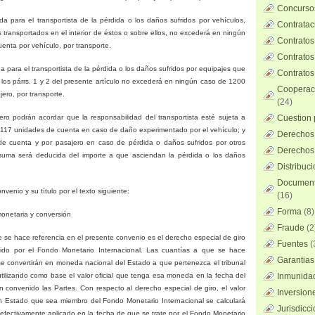
Concursos
da para el transportista de la pérdida o los daños sufridos por vehículos,
Contratac
 transportados en el interior de éstos o sobre ellos, no excederá en ningún
Contratos
nta por vehículo, por transporte.
Contratos
a para el transportista de la pérdida o los daños sufridos por equipajes que
Contratos
os párrs. 1 y 2 del presente artículo no excederá en ningún caso de 1200
Cooperaci
ero, por transporte.
(24)
ajero podrán acordar que la responsabilidad del transportista esté sujeta a
Cuestion 
 117 unidades de cuenta en caso de daño experimentado por el vehículo; y
Derechos 
de cuenta y por pasajero en caso de pérdida o daños sufridos por otros
Derechos 
 suma será deducida del importe a que asciendan la pérdida o los daños
Distribuc
Documento
onvenio y su título por el texto siguiente:
(16)
Forma
(8)
onetaria y conversión
Fraude
(2
 se hace referencia en el presente convenio es el derecho especial de giro
Fuentes
(
nido por el Fondo Monetario Internacional. Las cuantías a que se hace
Garantias
8 se convertirán en moneda nacional del Estado a que pertenezca el tribunal
tilizando como base el valor oficial que tenga esa moneda en la fecha del
Inmunidad
n convenido las Partes. Con respecto al derecho especial de giro, el valor
Inversion
 Estado que sea miembro del Fondo Monetario Internacional se calculará
Jurisdicci
efectivamente aplicado en la fecha de que se trate por el Fondo Monetario