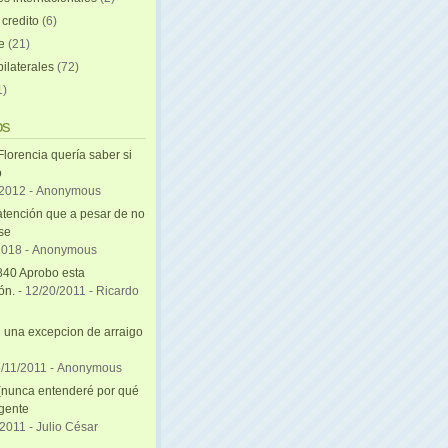
 credito
(6)
e
(21)
ilaterales
(72)
1)
os
Florencia quería saber si
ó
/2012
- Anonymous
atención que a pesar de no
se
2018
- Anonymous
840 Aprobo esta
ón.
- 12/20/2011
- Ricardo
una excepcion de arraigo
i
5/11/2011
- Anonymous
(nunca entenderé por qué
 gente
/2011
- Julio César