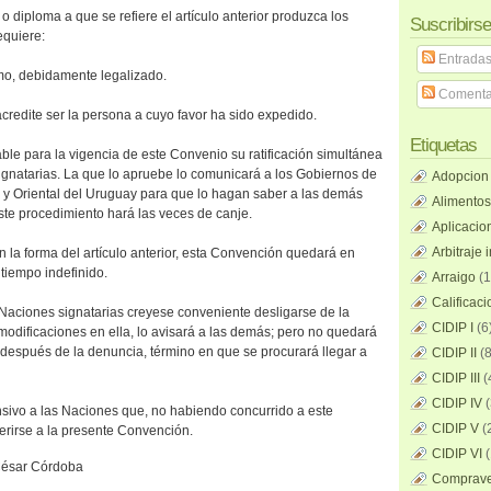
lo o diploma a que se refiere el artículo anterior produzca los
Suscribirse
equiere:
Entrada
mo, debidamente legalizado.
Comenta
acredite ser la persona a cuyo favor ha sido expedido.
Etiquetas
able para la vigencia de este Convenio su ratificación simultánea
ignatarias. La que lo apruebe lo comunicará a los Gobiernos de
Adopcion
 y Oriental del Uruguay para que lo hagan saber a las demás
Alimentos
ste procedimiento hará las veces de canje.
Aplicacio
Arbitraje 
en la forma del artículo anterior, esta Convención quedará en
 tiempo indefinido.
Arraigo
(1
Calificac
s Naciones signatarias creyese conveniente desligarse de la
CIDIP I
(6
modificaciones en ella, lo avisará a las demás; pero no quedará
después de la denuncia, término en que se procurará llegar a
CIDIP II
(8
CIDIP III
(
CIDIP IV
(
xtensivo a las Naciones que, no habiendo concurrido a este
CIDIP V
(
erirse a la presente Convención.
CIDIP VI
(
 César Córdoba
Compraven