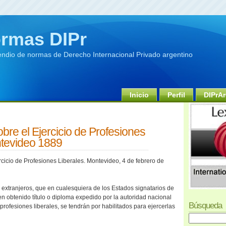
rmas DIPr
dio de normas de Derecho Internacional Privado argentino
Inicio
Perfil
DIPrAr
re el Ejercicio de Profesiones
ntevideo 1889
cicio de Profesiones Liberales. Montevideo, 4 de febrero de
o extranjeros, que en cualesquiera de los Estados signatarios de
 obtenido título o diploma expedido por la autoridad nacional
Búsqueda
rofesiones liberales, se tendrán por habilitados para ejercerlas