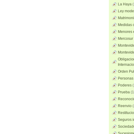
La Haya
Ley mode
Matrimoni
Medidas c
Menores 
Mercosur
Montevid
Montevid
Obligacio
Internaci
Orden Pub
Personas 
Poderes
(
Prueba
(1
Reconocim
Reenvio
(
Restituci
Seguros i
Sociedad
Sucesione