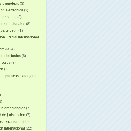
 y quiebras
(3)
ion electronica
(3)
 bancarios
(3)
 internacionales
(8)
 parte debil
(1)
on judicial internacional
previa
(4)
intelectuales
(6)
reales
(8)
ion
(1)
s publicos extranjeros
)
3)
 internacionales
(7)
 de jurisdiccion
(7)
es extranjeras
(59)
on internacional
(22)