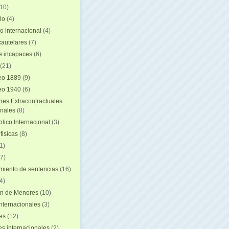
(10)
lo
(4)
o internacional
(4)
autelares
(7)
e incapaces
(6)
(21)
eo 1889
(9)
eo 1940
(6)
nes Extracontractuales
onales
(8)
lico Internacional
(3)
fisicas
(8)
1)
7)
iento de sentencias
(16)
4)
on de Menores
(10)
nternacionales
(3)
es
(12)
s internacionales
(2)