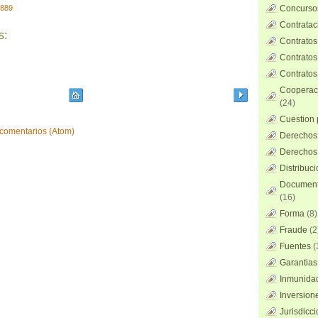
1889
Concursos
Contratac
s:
Contratos
Contratos
Contratos
Cooperaci
(24)
Cuestion 
 comentarios (Atom)
Derechos 
Derechos 
Distribuc
Documento
(16)
Forma
(8)
Fraude
(2
Fuentes
(
Garantias
Inmunidad
Inversion
Jurisdicci