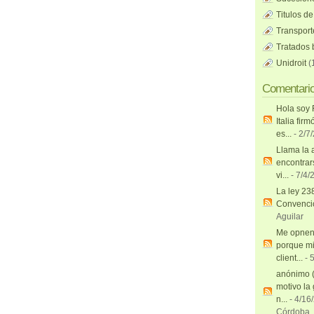
Titulos de
Transport
Tratados b
Unidroit
(
Comentari
Hola soy 
Italia firm
es...
- 2/7
Llama la 
encontrar
vi...
- 7/4/
La ley 23
Convenci
Aguilar
Me opnen 
porque m
client...
- 
anónimo 
motivo la
n...
- 4/16
Córdoba