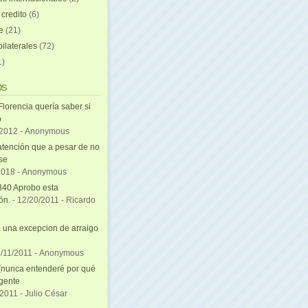
 credito
(6)
e
(21)
ilaterales
(72)
1)
os
Florencia quería saber si
ó
/2012
- Anonymous
atención que a pesar de no
se
2018
- Anonymous
840 Aprobo esta
ón.
- 12/20/2011
- Ricardo
una excepcion de arraigo
i
5/11/2011
- Anonymous
(nunca entenderé por qué
 gente
/2011
- Julio César