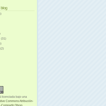
 blog
6)
)
e
(31)
6)
e
(2)
á licenciada bajo una
ative Commons Atribución-
-Compartir Obras