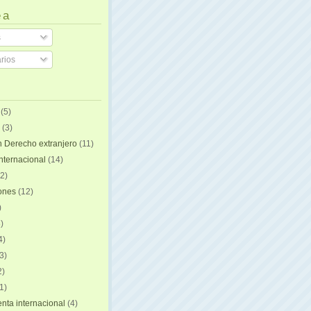
 a
s
rios
(5)
(3)
n Derecho extranjero
(11)
internacional
(14)
2)
iones
(12)
)
)
4)
3)
2)
1)
ta internacional
(4)