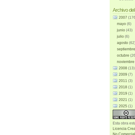
Archivo del
2007
(17
mayo
(6)
junio
(43)
julio
(6)
agosto
(62
septiembr
octubre
(2
noviembr
2008
(13)
2009
(7)
2011
(3)
2018
(1)
2019
(1)
2021
(1)
2025
(1)
Esta
obra
est
Licencia Cre
No Comercial