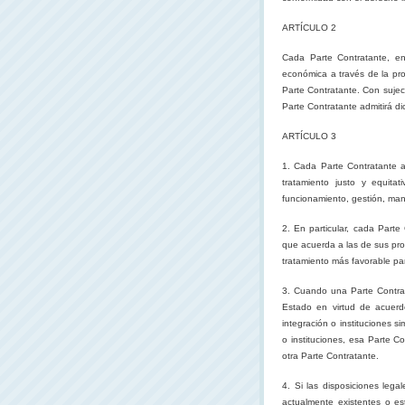
ARTÍCULO 2
Cada Parte Contratante, en
económica a través de la prot
Parte Contratante. Con sujec
Parte Contratante admitirá di
ARTÍCULO 3
1. Cada Parte Contratante a
tratamiento justo y equitat
funcionamiento, gestión, man
2. En particular, cada Parte
que acuerda a las de sus prop
tratamiento más favorable par
3. Cuando una Parte Contrat
Estado en virtud de acuer
integración o instituciones s
o instituciones, esa Parte C
otra Parte Contratante.
4. Si las disposiciones lega
actualmente existentes o est