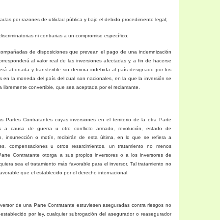
das por razones de utilidad pública y bajo el debido procedimiento legal;
scriminatorias ni contrarias a un compromiso específico;
compañadas de disposiciones que prevean el pago de una indemnización
orresponderá al valor real de las inversiones afectadas y, a fin de hacerse
será abonada y transferible sin demora indebida al país designado por los
 en la moneda del país del cual son nacionales, en la que la inversión se
a libremente convertible, que sea aceptada por el reclamante.
 Partes Contratantes cuyas inversiones en el territorio de la otra Parte
as a causa de guerra u otro conflicto armado, revolución, estado de
, insurrección o motín, recibirán de esta última, en lo que se refiera a
ones, compensaciones u otros resarcimientos, un tratamiento no menos
arte Contratante otorga a sus propios inversores o a los inversores de
quiera sea el tratamiento más favorable para el inversor. Tal tratamiento no
vorable que el establecido por el derecho internacional.
inversor de una Parte Contratante estuviesen aseguradas contra riesgos no
establecido por ley, cualquier subrogación del asegurador o reasegurador