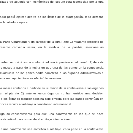
 citado de acuerdo con los términos del seguro será reconocida por la otra
dor podrá ejercer, dentro de los límites de la subrogación, todo derecho
o facultado a ejercer.
na Parte Contratante y un inversor de la otra Parte Contratante respecto de
presente convenio serán, en la medida de lo posible, solucionadas
pueden ser dirimidas de conformidad con lo previsto en el párrafo 1) de este
es meses a partir de la fecha en que una de las partes en la controversia
, cualquiera de las partes podrá someterla a los órganos administrativos o
ante
en cuyo territorio se efectuó la inversión.
ho meses contados a partir de su sumisión de la controversia a los órganos
n el párrafo 2) anterior, estos órganos no han emitido una decisión
n de los órganos mencionados ha sido emitida pero las partes continúan en
nces recurrir al arbitraje o conciliación internacional.
orga su consentimiento para que una controversia de las que se hace
 este artículo sea sometida al arbitraje internacional.
 una controversia sea sometida al arbitraje, cada parte en la controversia