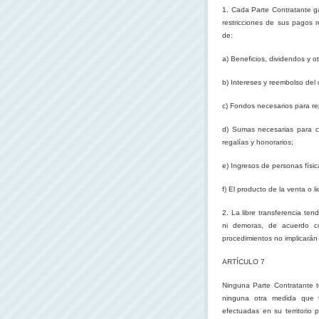
1. Cada Parte Contratante gar
restricciones de sus pagos 
de:
a) Beneficios, dividendos y o
b) Intereses y reembolso del 
c) Fondos necesarios para rep
d) Sumas necesarias para cu
regalías y honorarios;
e) Ingresos de personas físic
f) El producto de la venta o l
2. La libre transferencia ten
ni demoras, de acuerdo co
procedimientos no implicarán
ARTÍCULO 7
Ninguna Parte Contratante t
ninguna otra medida que t
efectuadas en su territorio