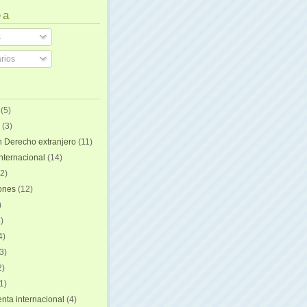
 a
s
rios
(5)
(3)
n Derecho extranjero
(11)
internacional
(14)
2)
iones
(12)
)
)
4)
3)
2)
1)
ta internacional
(4)