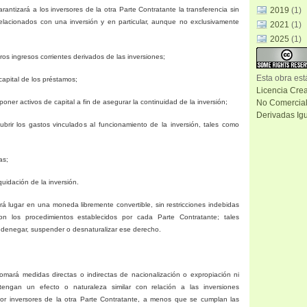
antizará a los inversores de la otra Parte Contratante la transferencia sin
2019
(1)
relacionados con una inversión y en particular, aunque no exclusivamente
2021
(1)
2025
(1)
tros ingresos corrientes derivados de las inversiones;
Esta
obra
est
capital de los préstamos;
Licencia Cre
oner activos de capital a fin de asegurar la continuidad de la inversión;
No Comercial
Derivadas Igu
brir los gastos vinculados al funcionamiento de la inversión, tales como
as;
iquidación de la inversión.
drá lugar en una moneda libremente convertible, sin restricciones indebidas
n los procedimientos establecidos por cada Parte Contratante; tales
 denegar, suspender o desnaturalizar ese derecho.
omará medidas directas o indirectas de nacionalización o expropiación ni
engan un efecto o naturaleza similar con relación a las inversiones
 por inversores de la otra Parte Contratante, a menos que se cumplan las