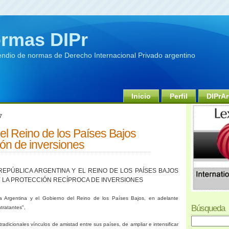
rmas DIPr
dio de normas de Derecho Internacional Privado argentino
Inicio
Perfil
DIPrAr
7
el Reino de los Países Bajos
ón de inversiones
EPÚBLICA ARGENTINA Y EL REINO DE LOS PAÍSES BAJOS
Y LA PROTECCIÓN RECÍPROCA DE INVERSIONES
a Argentina
y el Gobierno del Reino de los Países Bajos, en adelante
Búsqueda
tratantes",
tradicionales vínculos de amistad entre sus países, de ampliar e intensificar