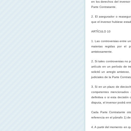
en los derechos del inversor
Parte Contratante.
2. El asegurador o reasegura
que el inversor hubiese estad
ARTÍCULO 10
1. Las controversias entre u
materias regidas por el 
amistosamente.
2. Si tales controversias no 
artículo en un período de tr
solicitó un arreglo amistoso
judiciales de
la Parte Contrat
3. Si en un plazo de diecioc
competentes mencionados e
definitiva o si esta decisió
disputa, el inversor podrá ento
Cada Parte Contratante ot
referencia en el párrafo 1) de
4. A
partir del momento en que