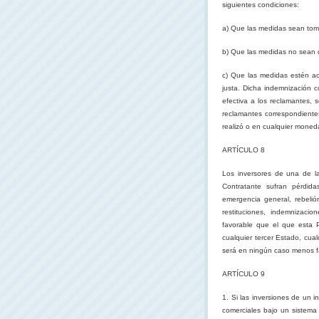
siguientes condiciones:
a) Que las medidas sean toma
b) Que las medidas no sean di
c) Que las medidas estén a
justa. Dicha indemnización c
efectiva a los reclamantes, 
reclamantes correspondientes
realizó o en cualquier moned
ARTÍCULO 8
Los inversores de una de las
Contratante sufran pérdid
emergencia general, rebelión
restituciones, indemnizaci
favorable que el que esta P
cualquier tercer Estado, cual
será en ningún caso menos fa
ARTÍCULO 9
1. Si las inversiones de un 
comerciales bajo un sistema 