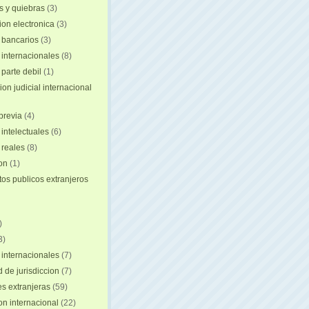
 y quiebras
(3)
ion electronica
(3)
 bancarios
(3)
 internacionales
(8)
 parte debil
(1)
on judicial internacional
previa
(4)
intelectuales
(6)
reales
(8)
ion
(1)
s publicos extranjeros
)
3)
 internacionales
(7)
 de jurisdiccion
(7)
es extranjeras
(59)
on internacional
(22)