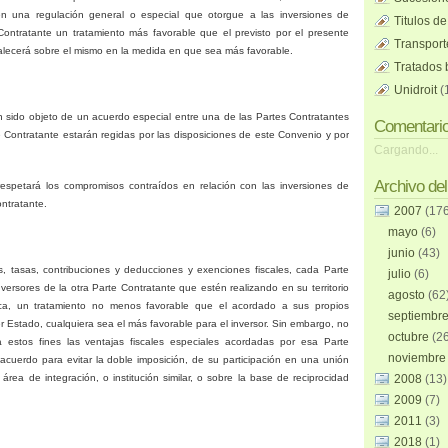
en una regulación general o especial que otorgue a las inversiones de
Titulos de
Contratante un tratamiento más favorable que el previsto por el presente
Transport
valecerá sobre el mismo en la medida en que sea más favorable.
Tratados b
Unidroit
(
 sido objeto de un acuerdo especial entre una de las Partes Contratantes
Comentari
te Contratante estarán regidas por las disposiciones de este Convenio y por
Cargando...
Archivo del
espetará los compromisos contraídos en relación con las inversiones de
ontratante.
2007
(17
mayo
(6)
junio
(43)
s, tasas, contribuciones y deducciones y exenciones fiscales, cada Parte
julio
(6)
versores de la otra Parte Contratante que estén realizando en su territorio
agosto
(62
ica, un tratamiento no menos favorable que el acordado a sus propios
septiembr
er Estado, cualquiera sea el más favorable para el inversor. Sin embargo, no
octubre
(2
estos fines las ventajas fiscales especiales acordadas por esa Parte
noviembr
acuerdo para evitar la doble imposición, de su participación en una unión
rea de integración, o institución similar, o sobre la base de reciprocidad
2008
(13)
2009
(7)
2011
(3)
2018
(1)