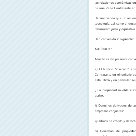
las relaciones económicas ent
de una Parte Contratante en el
Reconociendo que un acuerdo r
tecnología así como el desa
tratamiento justo y equitativo
Han convenido lo siguiente:
ARTÍCULO 1
A los fines del presente conv
a) El término "inversión" c
Contratante en el territorio 
esta última y en particular,
i) La propiedad mueble e in
activo;
ii) Derechos derivados de a
empresas conjuntas;
iii) Títulos de crédito y der
iv) Derechos de propiedad 