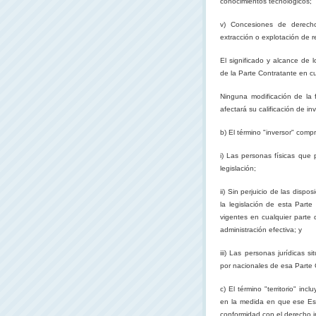
conocimientos tecnológicos;
v) Concesiones de derecho 
extracción o explotación de r
El significado y alcance de 
de
la Parte Contratante
en cuy
Ninguna modificación de la f
afectará su calificación de i
b) El término "inversor" com
i) Las personas físicas que
legislación;
ii) Sin perjuicio de las dispo
la legislación de esta Part
vigentes en cualquier parte 
administración efectiva; y
iii) Las personas jurídicas 
por nacionales de esa Parte 
c) El término "territorio" in
en la medida en que ese Est
conformidad con el derecho i