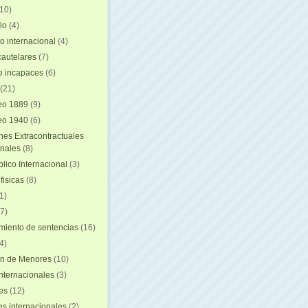
(10)
lo
(4)
o internacional
(4)
autelares
(7)
e incapaces
(6)
(21)
eo 1889
(9)
eo 1940
(6)
nes Extracontractuales
onales
(8)
lico Internacional
(3)
fisicas
(8)
1)
7)
iento de sentencias
(16)
4)
on de Menores
(10)
nternacionales
(3)
es
(12)
s internacionales
(2)