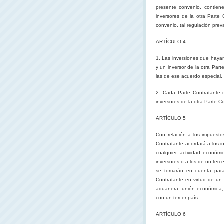
presente convenio, contien
inversores de la otra Parte 
convenio, tal regulación pre
ARTÍCULO 4
1. Las inversiones que hayan
y un inversor de la otra Par
las de ese acuerdo especial.
2. Cada Parte Contratante r
inversores de la otra Parte C
ARTÍCULO 5
Con relación a los impuesto
Contratante acordará a los in
cualquier actividad económ
inversores o a los de un terc
se tomarán en cuenta para 
Contratante en virtud de un 
aduanera, unión económica, á
con un tercer país.
ARTÍCULO 6