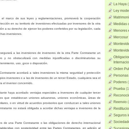
La Haya
Ley mode
Matrimoni
 el marco de sus leyes y reglamentaciones, promoverá la cooperación
ección en su territorio de inversiones efectuadas por inversores de la otra
Medidas c
ión a su derecho de ejercer los poderes conferidos por su legislación, cada
Menores 
chas inversiones.
Mercosur
Montevid
Montevid
segurará a las inversiones de inversores de la otra Parte Contratante un
Obligacio
ivo y no obstaculizará con medidas injustificadas o discriminatorias su
Internaci
tenimiento, uso, goce o disposición.
Orden Pub
 Contratante acordará a tales inversiones la misma seguridad y protección
Personas 
ios inversores o a las de inversores de un tercer Estado, cualquiera sea el
Poderes
(
a el inversor concernido.
Prueba
(1
ante haya acordado ventajas especiales a inversores de cualquier tercer
Reconocim
dos que establezcan uniones aduaneras, uniones económicas, áreas de
Reenvio
(
imilares, o en virtud de acuerdos provisorios que conduzcan a tales uniones
ontratante no estará obligada a acordar dichas ventajas a inversores de la
Restituci
Seguros i
Sociedad
les de una Parte Contratante o las obligaciones de derecho internacional
ablecidas con posterioridad entre las Partes Contratantes, en adición al
Sucesione