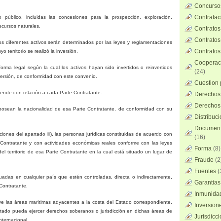
Concursos
Contratac
público, incluidas las concesiones para la prospección, exploración,
ecursos naturales.
Contratos
Contratos
los diferentes activos serán determinados por las leyes y reglamentaciones
Contratos
o territorio se realizó la inversión.
Cooperaci
orma legal según la cual los activos hayan sido invertidos o reinvertidos
(24)
nversión, de conformidad con este convenio.
Cuestion 
prende con relación a cada Parte Contratante:
Derechos 
Derechos 
 posean la nacionalidad de esa Parte Contratante, de conformidad con su
Distribuc
Documento
siciones del apartado iii), las personas jurídicas constituidas de acuerdo con
(16)
e Contratante y con actividades económicas reales conforme con las leyes
Forma
(8)
del territorio de esa Parte Contratante en la cual está situado un lugar de
Fraude
(2
Fuentes
(
situadas en cualquier país que estén controladas, directa o indirectamente,
Garantias
Contratante.
Inmunidad
cluye las áreas marítimas adyacentes a la costa del Estado correspondiente,
Inversion
ado pueda ejercer derechos soberanos o jurisdicción en dichas áreas de
Jurisdicci
nternacional.