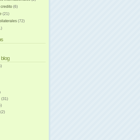
 credito
(6)
e
(21)
ilaterales
(72)
1)
os
 blog
6)
)
e
(31)
6)
e
(2)