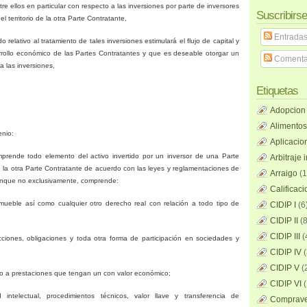
re ellos en particular con respecto a las inversiones por parte de inversores
Suscribirse
 territorio de la otra Parte Contratante,
Entrada
elativo al tratamiento de tales inversiones estimulará el flujo de capital y
rrollo económico de las Partes Contratantes y que es deseable otorgar un
Comenta
 a las inversiones,
Etiquetas
Adopcion
Alimentos
enio:
Aplicacio
omprende todo elemento del activo invertido por un inversor de una Parte
Arbitraje 
de la otra Parte Contratante de acuerdo con las leyes y reglamentaciones de
Arraigo
(1
 aunque no exclusivamente, comprende:
Calificac
mueble así como cualquier otro derecho real con relación a todo tipo de
CIDIP I
(6
CIDIP II
(8
CIDIP III
(
cciones, obligaciones y toda otra forma de participación en sociedades y
CIDIP IV
(
CIDIP V
(
echo a prestaciones que tengan un con valor económico;
CIDIP VI
(
intelectual, procedimientos técnicos, valor llave y transferencia de
Compraven