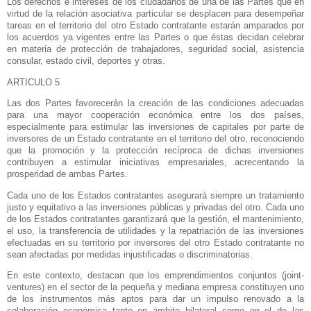
Los derechos e intereses de los ciudadanos de una de las Partes que en
virtud de la relación asociativa particular se desplacen para desempeñar
tareas en el territorio del otro Estado contratante estarán amparados por
los acuerdos ya vigentes entre las Partes o que éstas decidan celebrar
en materia de protección de trabajadores, seguridad social, asistencia
consular, estado civil, deportes y otras.
ARTICULO 5
Las dos Partes favorecerán la creación de las condiciones adecuadas
para una mayor cooperación económica entre los dos países,
especialmente para estimular las inversiones de capitales por parte de
inversores de un Estado contratante en el territorio del otro, reconociendo
que la promoción y la protección recíproca de dichas inversiones
contribuyen a estimular iniciativas empresariales, acrecentando la
prosperidad de ambas Partes.
Cada uno de los Estados contratantes asegurará siempre un tratamiento
justo y equitativo a las inversiones públicas y privadas del otro. Cada uno
de los Estados contratantes garantizará que la gestión, el mantenimiento,
el uso, la transferencia de utilidades y la repatriación de las inversiones
efectuadas en su territorio por inversores del otro Estado contratante no
sean afectadas por medidas injustificadas o discriminatorias.
En este contexto, destacan que los emprendimientos conjuntos (joint-
ventures) en el sector de la pequeña y mediana empresa constituyen uno
de los instrumentos más aptos para dar un impulso renovado a la
colaboración económica tanto en ámbito bilateral como en el de las