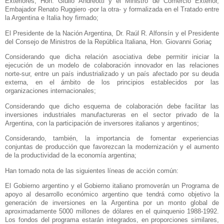
Exteriores, Hon. Giulio Andreotti y el Ministro de Comercio Exterior,
Embajador Renato Ruggiero -por la otra- y formalizada en el Tratado entre
la Argentina
e Italia hoy firmado;
El Presidente de
la Nación Argentina
, Dr. Raúl R. Alfonsín y el Presidente
del Consejo de Ministros de
la República Italiana
, Hon. Giovanni Goriaç
Considerando que dicha relación asociativa debe permitir iniciar la
ejecución de un modelo de colaboración innovador en las relaciones
norte-sur, entre un país industrializado y un país afectado por su deuda
externa, en el ámbito de los principios establecidos por las
organizaciones internacionales;
Considerando que dicho esquema de colaboración debe facilitar las
inversiones industriales manufactureras en el sector privado de
la
Argentina
, con la participación de inversores italianos y argentinos;
Considerando, también, la importancia de fomentar experiencias
conjuntas de producción que favorezcan la modernización y el aumento
de la productividad de la economía argentina;
Han tomado nota de las siguientes líneas de acción común:
El Gobierno argentino y el Gobierno italiano promoverán un Programa de
apoyo al desarrollo económico argentino que tendrá como objetivo la
generación de inversiones en
la Argentina
por un monto global de
aproximadamente 5000 millones de dólares en el quinquenio 1988-1992.
Los fondos del programa estarán integrados, en proporciones similares,