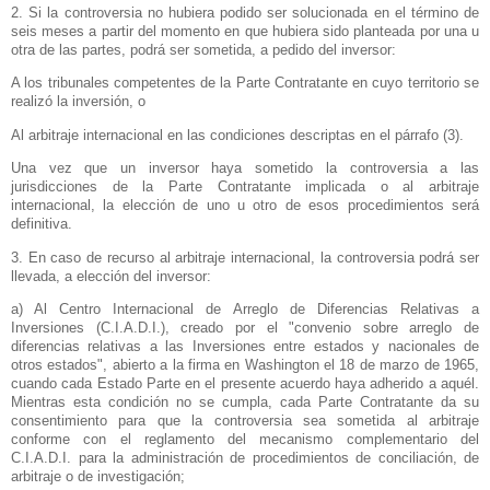
2. Si la controversia no hubiera podido ser solucionada en el término de
seis meses a partir del momento en que hubiera sido planteada por una u
otra de las partes, podrá ser sometida, a pedido del inversor:
A los tribunales competentes de
la Parte Contratante
en cuyo territorio se
realizó la inversión, o
Al arbitraje internacional en las condiciones descriptas en el párrafo (3).
Una vez que un inversor haya sometido la controversia a las
jurisdicciones de
la Parte Contratante
implicada o al arbitraje
internacional, la elección de uno u otro de esos procedimientos será
definitiva.
3. En caso de recurso al arbitraje internacional, la controversia podrá ser
llevada, a elección del inversor:
a) Al Centro Internacional de Arreglo de Diferencias Relativas a
Inversiones (C.I.A.D.I.), creado por el "convenio sobre arreglo de
diferencias relativas a las Inversiones entre estados y nacionales de
otros estados", abierto a la firma en Washington el 18 de marzo de 1965,
cuando cada Estado Parte en el presente acuerdo haya adherido a aquél.
Mientras esta condición no se cumpla, cada Parte Contratante da su
consentimiento para que la controversia sea sometida al arbitraje
conforme con el reglamento del mecanismo complementario del
C.I.A.D.I. para la administración de procedimientos de conciliación, de
arbitraje o de investigación;