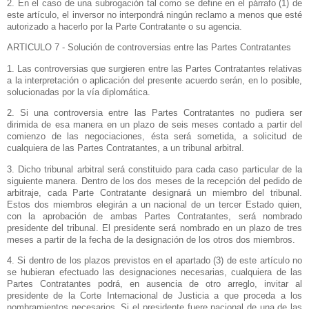
2. En el caso de una subrogación tal como se define en el párrafo (1) de
este artículo, el inversor no interpondrá ningún reclamo a menos que esté
autorizado a hacerlo por
la Parte Contratante
o su agencia.
ARTICULO 7 - Solución de controversias entre las Partes Contratantes
1. Las controversias que surgieren entre las Partes Contratantes relativas
a la interpretación o aplicación del presente acuerdo serán, en lo posible,
solucionadas por la vía diplomática.
2. Si una controversia entre las Partes Contratantes no pudiera ser
dirimida de esa manera en un plazo de seis meses contado a partir del
comienzo de las negociaciones, ésta será sometida, a solicitud de
cualquiera de las Partes Contratantes, a un tribunal arbitral.
3. Dicho tribunal arbitral será constituido para cada caso particular de la
siguiente manera. Dentro de los dos meses de la recepción del pedido de
arbitraje, cada Parte Contratante designará un miembro del tribunal.
Estos dos miembros elegirán a un nacional de un tercer Estado quien,
con la aprobación de ambas Partes Contratantes, será nombrado
presidente del tribunal. El presidente será nombrado en un plazo de tres
meses a partir de la fecha de la designación de los otros dos miembros.
4. Si dentro de los plazos previstos en el apartado (3) de este artículo no
se hubieran efectuado las designaciones necesarias, cualquiera de las
Partes Contratantes podrá, en ausencia de otro arreglo, invitar al
presidente de
la Corte Internacional
de Justicia a que proceda a los
nombramientos necesarios. Si el presidente fuere nacional de una de las