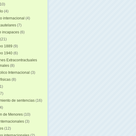
(10)
lo
(4)
o internacional
(4)
autelares
(7)
e incapaces
(6)
(21)
eo 1889
(9)
eo 1940
(6)
nes Extracontractuales
onales
(8)
lico Internacional
(3)
fisicas
(8)
1)
7)
iento de sentencias
(16)
4)
on de Menores
(10)
nternacionales
(3)
es
(12)
s internacionales
(2)