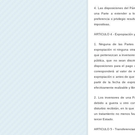
4. Las disposiciones del Pár
una Parte a extender a los
preferencia o privilegio resu
impositivas.
ARTICULO 4 - Expropiación 
1. Ninguna de las Partes 
expropiación ni ninguna otra
que pertenezcan a inversores
pública, que no sean discr
disposiciones para el pago
corresponderá al valor de 
expropiación o antes de que 
partir de la fecha de expr
efectivamente realizable y lib
2. Los inversores de una Par
debido a guerra u otro con
disturbio recibirán, en lo qu
un tratamiento no menos fav
tercer Estado.
ARTICULO 5 - Transferencia