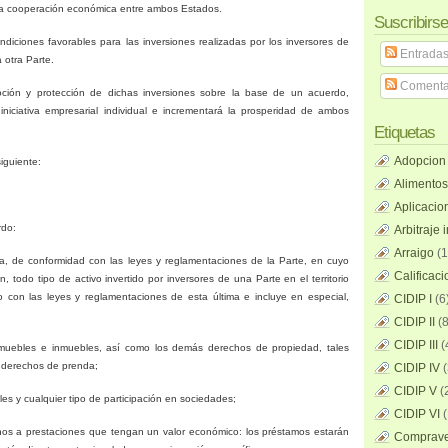
 la cooperación económica entre ambos Estados.
Suscribirse
ndiciones favorables para las inversiones realizadas por los inversores de
Entrada
a otra Parte.
Comenta
ión y protección de dichas inversiones sobre la base de un acuerdo,
iniciativa empresarial individual e incrementará la prosperidad de ambos
Etiquetas
Adopcion
iguiente:
Alimentos
Aplicacio
rdo:
Arbitraje 
Arraigo
(1
gna, de conformidad con las leyes y reglamentaciones de
la Parte
, en cuyo
Calificac
sión, todo tipo de activo invertido por inversores de una Parte en el territorio
o con las leyes y reglamentaciones de esta última e incluye en especial,
CIDIP I
(6
CIDIP II
(8
CIDIP III
(
 muebles e inmuebles, así como los demás derechos de propiedad, tales
 derechos de prenda;
CIDIP IV
(
CIDIP V
(
ales y cualquier tipo de participación en sociedades;
CIDIP VI
(
echos a prestaciones que tengan un valor económico: los préstamos estarán
Compraven