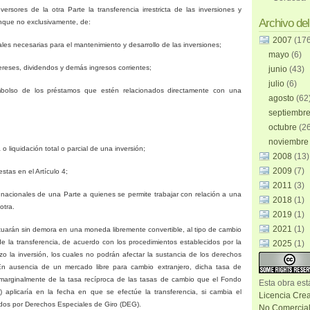
ersores de la otra Parte la transferencia irrestricta de las inversiones y
Archivo del
unque no exclusivamente, de:
2007
(17
nales necesarias para el mantenimiento y desarrollo de las inversiones;
mayo
(6)
tereses, dividendos y demás ingresos corrientes;
junio
(43)
julio
(6)
mbolso de los préstamos que estén relacionados directamente con una
agosto
(62
septiembr
octubre
(2
noviembr
o liquidación total o parcial de una inversión;
2008
(13)
2009
(7)
stas en el Artículo 4;
2011
(3)
s nacionales de una Parte a quienes se permite trabajar con relación a una
2018
(1)
 otra.
2019
(1)
2021
(1)
ctuarán sin demora en una moneda libremente convertible, al tipo de cambio
de la transferencia, de acuerdo con los procedimientos establecidos por
la
2025
(1)
izo la inversión, los cuales no podrán afectar la sustancia de los derechos
 En ausencia de un mercado libre para cambio extranjero, dicha tasa de
marginalmente de la tasa recíproca de las tasas de cambio que el Fondo
Esta
obra
est
) aplicaría en la fecha en que se efectúe la transferencia, si cambia el
Licencia Cre
ados por Derechos Especiales de Giro (DEG).
No Comercial