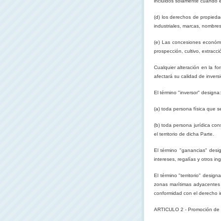
incluidos solamente cuando e
(d) los derechos de propieda
industriales, marcas, nombre
(e) Las concesiones económic
prospección, cultivo, extracc
Cualquier alteración en la for
afectará su calidad de inver
El término "inversor" designa:
(a) toda persona física que s
(b) toda persona jurídica co
el territorio de dicha Parte.
El término "ganancias" desi
intereses, regalías y otros i
El término "territorio" design
zonas marítimas adyacentes al
conformidad con el derecho in
ARTICULO 2 - Promoción de 