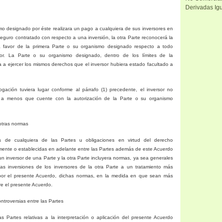
Derivadas Igu
mo designado por éste realizara un pago a cualquiera de sus inversores en
seguro contratado con respecto a una inversión, la otra Parte reconocerá la
a favor de la primera Parte o su organismo designado respecto a todo
sor.
La Parte
o su organismo designado, dentro de los límites de la
a a ejercer los mismos derechos que el inversor hubiera estado facultado a
ación tuviera lugar conforme al párrafo (1) precedente, el inversor no
o a menos que cuente con la autorización de
la Parte
o su organismo
otras normas
es de cualquiera de las Partes u obligaciones en virtud del derecho
lmente o establecidas en adelante entre las Partes además de este Acuerdo
un inversor de una Parte y la otra Parte incluyera normas, ya sea generales
las inversiones de los inversores de la otra Parte a un tratamiento más
por el presente Acuerdo, dichas normas, en la medida en que sean más
re el presente Acuerdo.
troversias entre las Partes
as Partes relativas a la interpretación o aplicación del presente Acuerdo