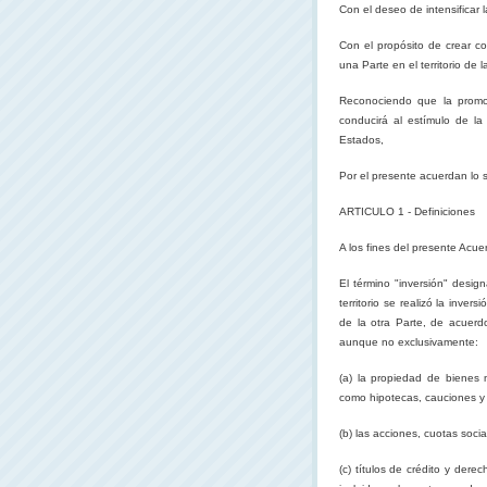
Con el deseo de intensificar
Con el propósito de crear co
una Parte en el territorio de l
Reconociendo que la promoc
conducirá al estímulo de la 
Estados,
Por el presente acuerdan lo s
ARTICULO 1 - Definiciones
A los fines del presente Acue
El término "inversión" desi
territorio se realizó la inver
de la otra Parte, de acuerd
aunque no exclusivamente:
(a) la propiedad de bienes
como hipotecas, cauciones y
(b) las acciones, cuotas soci
(c) títulos de crédito y der