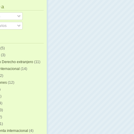
 a
s
rios
(5)
(3)
n Derecho extranjero
(11)
internacional
(14)
2)
iones
(12)
)
)
4)
3)
2)
1)
ta internacional
(4)