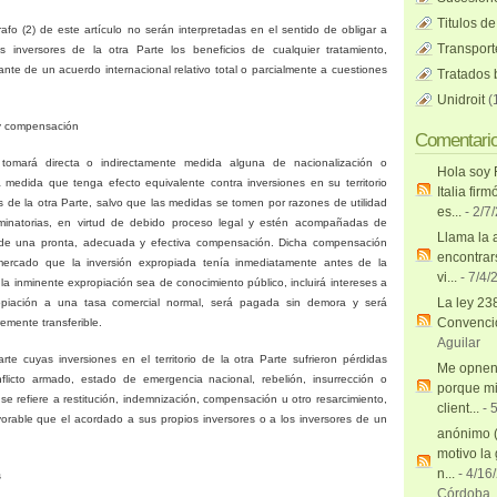
Titulos de
rafo (2) de este artículo no serán interpretadas en el sentido de obligar a
Transport
 inversores de la otra Parte los beneficios de cualquier tratamiento,
ltante de un acuerdo internacional relativo total o parcialmente a cuestiones
Tratados b
Unidroit
(
y compensación
Comentari
tomará directa o indirectamente medida alguna de nacionalización o
Hola soy 
 medida que tenga efecto equivalente contra inversiones en su territorio
Italia firm
 de la otra Parte, salvo que las medidas se tomen por razones de utilidad
es...
- 2/7
iminatorias, en virtud de debido proceso legal y estén acompañadas de
Llama la 
 de una pronta, adecuada y efectiva compensación. Dicha compensación
encontrar
mercado que la inversión expropiada tenía inmediatamente antes de la
vi...
- 7/4/
la inminente expropiación sea de conocimiento público, incluirá intereses a
La ley 23
opiación a una tasa comercial normal, será pagada sin demora y será
Convenci
remente transferible.
Aguilar
te cuyas inversiones en el territorio de la otra Parte sufrieron pérdidas
Me opnen 
flicto armado, estado de emergencia nacional, rebelión, insurrección o
porque m
e se refiere a restitución, indemnización, compensación u otro resarcimiento,
client...
- 
orable que el acordado a sus propios inversores o a los inversores de un
anónimo 
motivo la
n...
- 4/16
s
Córdoba