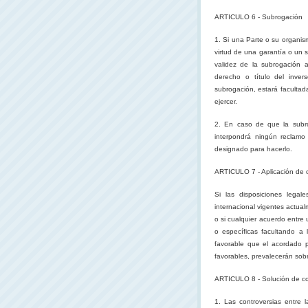
ARTICULO 6 - Subrogación
1. Si una Parte o su organis
virtud de una garantía o un 
validez de la subrogación 
derecho o título del inver
subrogación, estará facultad
ejercer.
2. En caso de que la subrog
interpondrá ningún reclam
designado para hacerlo.
ARTICULO 7 - Aplicación de 
Si las disposiciones legal
internacional vigentes actua
o si cualquier acuerdo entre 
o específicas facultando a 
favorable que el acordado 
favorables, prevalecerán sob
ARTICULO 8 - Solución de con
1. Las controversias entre l