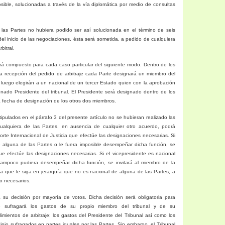
sible, solucionadas a través de la vía diplomática por medio de consultas
e las Partes no hubiera podido ser así solucionada en el término de seis
el inicio de las negociaciones, ésta será sometida, a pedido de cualquiera
bitral.
stará compuesto para cada caso particular del siguiente modo. Dentro de los
a recepción del pedido de arbitraje cada Parte designará un miembro del
 luego elegirán a un nacional de un tercer Estado quien con la aprobación
nado Presidente del tribunal. El Presidente será designado dentro de los
 fecha de designación de los otros dos miembros.
tipulados en el párrafo 3 del presente artículo no se hubieran realizado las
cualquiera de las Partes, en ausencia de cualquier otro acuerdo, podrá
orte Internacional
de Justicia que efectúe las designaciones necesarias. Si
e alguna de las Partes o le fuera imposible desempeñar dicha función, se
 que efectúe las designaciones necesarias. Si el vicepresidente es nacional
tampoco pudiera desempeñar dicha función, se invitará al miembro de
la
ia que le siga en jerarquía que no es nacional de alguna de las Partes, a
o necesarios.
rá su decisión por mayoría de votos. Dicha decisión será obligatoria para
 sufragará los gastos de su propio miembro del tribunal y de su
imientos de arbitraje; los gastos del Presidente del Tribunal así como los
pio sufragados en partes iguales por las Partes. Sin embargo, el Tribunal