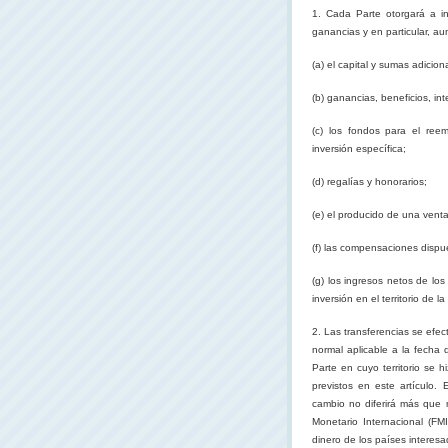
1. Cada Parte otorgará a inv
ganancias y en particular, a
(a) el capital y sumas adicio
(b) ganancias, beneficios, in
(c) los fondos para el ree
inversión específica;
(d) regalías y honorarios;
(e) el producido de una venta 
(f) las compensaciones dispue
(g) los ingresos netos de lo
inversión en el territorio de la
2. Las transferencias se efe
normal aplicable a la fecha 
Parte
en cuyo territorio se h
previstos en este artículo.
cambio no diferirá más que 
Monetario Internacional (FMI
dinero de los países interes