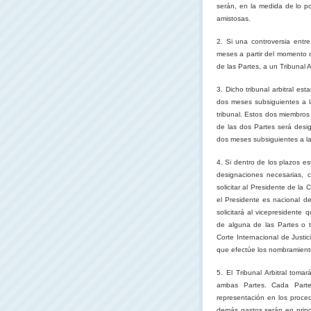
serán, en la medida de lo po
amistosas.
2. Si una controversia entr
meses a partir del momento d
de las Partes, a un Tribunal Ar
3. Dicho tribunal arbitral e
dos meses subsiguientes a l
tribunal. Estos dos miembros
de las dos Partes será desig
dos meses subsiguientes a la
4. Si dentro de los plazos es
designaciones necesarias, 
solicitar al Presidente de
la C
el Presidente es nacional d
solicitará al vicepresidente
de alguna de las Partes o 
Corte Internacional
de Justic
que efectúe los nombramient
5. El Tribunal Arbitral toma
ambas Partes. Cada Parte
representación en los proced
demás gastos serán en princi