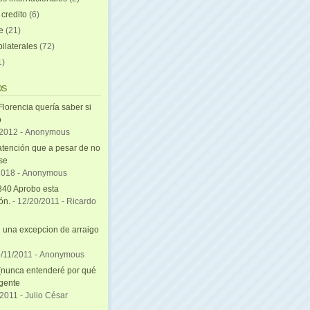
 credito
(6)
e
(21)
ilaterales
(72)
1)
os
Florencia quería saber si
ó
/2012
- Anonymous
atención que a pesar de no
se
2018
- Anonymous
840 Aprobo esta
ón.
- 12/20/2011
- Ricardo
una excepcion de arraigo
i
5/11/2011
- Anonymous
(nunca entenderé por qué
 gente
/2011
- Julio César