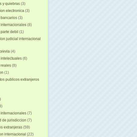
 y quiebras
(3)
ion electronica
(3)
 bancarios
(3)
 internacionales
(8)
 parte debil
(1)
on judicial internacional
previa
(4)
intelectuales
(6)
reales
(8)
ion
(1)
s publicos extranjeros
)
3)
 internacionales
(7)
 de jurisdiccion
(7)
es extranjeras
(59)
on internacional
(22)