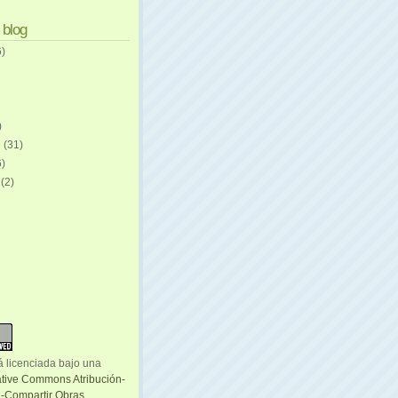
 blog
6)
)
e
(31)
6)
e
(2)
á licenciada bajo una
ative Commons Atribución-
-Compartir Obras