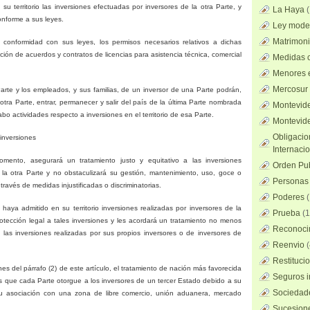
u territorio las inversiones efectuadas por inversores de la otra Parte, y
La Haya
onforme a sus leyes.
Ley mode
Matrimoni
 conformidad con sus leyes, los permisos necesarios relativos a dichas
ción de acuerdos y contratos de licencias para asistencia técnica, comercial
Medidas c
Menores 
Mercosur
rte y los empleados, y sus familias, de un inversor de una Parte podrán,
a otra Parte, entrar, permanecer y salir del país de la última Parte nombrada
Montevid
abo actividades respecto a inversiones en el territorio de esa Parte.
Montevid
Obligacio
inversiones
Internaci
ento, asegurará un tratamiento justo y equitativo a las inversiones
Orden Pub
 la otra Parte y no obstaculizará su gestión, mantenimiento, uso, goce o
Personas 
ravés de medidas injustificadas o discriminatorias.
Poderes
(
aya admitido en su territorio inversiones realizadas por inversores de la
Prueba
(1
rotección legal a tales inversiones y les acordará un tratamiento no menos
Reconocim
las inversiones realizadas por sus propios inversores o de inversores de
Reenvio
(
Restituci
nes del párrafo (2) de este artículo, el tratamiento de nación más favorecida
Seguros i
ios que cada Parte otorgue a los inversores de un tercer Estado debido a su
Sociedad
u asociación con una zona de libre comercio, unión aduanera, mercado
Sucesione