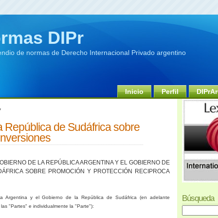
rmas DIPr
dio de normas de Derecho Internacional Privado argentino
Inicio
Perfil
DIPrAr
7
a República de Sudáfrica sobre
inversiones
BIERNO DE LA REPÚBLICA ARGENTINA Y EL GOBIERNO DE
UDÁFRICA SOBRE PROMOCIÓN Y PROTECCIÓN RECIPROCA
Búsqueda
ca Argentina
y el Gobierno de
la República
de Sudáfrica (en adelante
s "Partes" e individualmente la "Parte"):