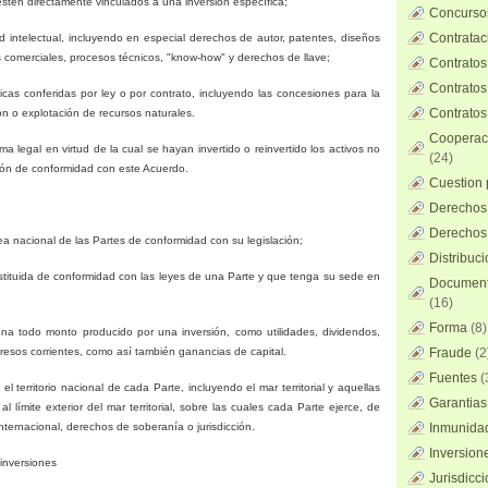
stén directamente vinculados a una inversión específica;
Concursos
Contratac
d intelectual, incluyendo en especial derechos de autor, patentes, diseños
s comerciales, procesos técnicos, "know-how" y derechos de llave;
Contratos
Contratos
as conferidas por ley o por contrato, incluyendo las concesiones para la
Contratos
ión o explotación de recursos naturales.
Cooperaci
ma legal en virtud de la cual se hayan invertido o reinvertido los activos no
(24)
sión de conformidad con este Acuerdo.
Cuestion 
Derechos 
Derechos 
ea nacional de las Partes de conformidad con su legislación;
Distribuc
nstituida de conformidad con las leyes de una Parte y que tenga su sede en
Documento
(16)
Forma
(8)
gna todo monto producido por una inversión, como utilidades, dividendos,
ngresos corrientes, como así también ganancias de capital.
Fraude
(2
Fuentes
(
a el territorio nacional de cada Parte, incluyendo el mar territorial y aquellas
Garantias
 límite exterior del mar territorial, sobre las cuales cada Parte ejerce, de
ternacional, derechos de soberanía o jurisdicción.
Inmunidad
Inversion
inversiones
Jurisdicci