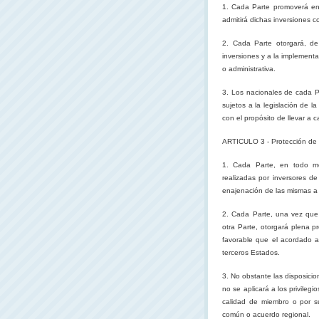
1. Cada Parte promoverá en s
admitirá dichas inversiones c
2. Cada Parte otorgará, de
inversiones y a la implementa
o administrativa.
3. Los nacionales de cada Pa
sujetos a la legislación de l
con el propósito de llevar a c
ARTICULO 3 - Protección de 
1. Cada Parte, en todo mom
realizadas por inversores de
enajenación de las mismas a t
2. Cada Parte, una vez que h
otra Parte, otorgará plena p
favorable que el acordado a 
terceros Estados.
3. No obstante las disposicio
no se aplicará a los privileg
calidad de miembro o por s
común o acuerdo regional.